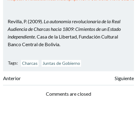
Revilla, P. (2009).
La autonomía revolucionaria de la Real
Audiencia de Charcas hacia 1809: Cimientos de un Estado
independiente
. Casa de la Libertad, Fundación Cultural
Banco Central de Bolivia.
Tags:
Charcas
Juntas de Gobierno
Navegación
Navegación
Anterior
Siguiente
por
por
Comments are closed
las
las
entradas
entradas