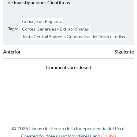
de Investigaciones Científicas.
Consejo de Regencia
Tags:
Cortes Generales y Extraordinarias
Junta Central Suprema Gubernativa del Reino e Indias
Navegación
Navegación
Anterior
Siguiente
por
por
Comments are closed
las
las
entradas
entradas
© 2026 Líneas de tiempo de la Independencia del Perú.
Created for free using WordPress and
Colibri