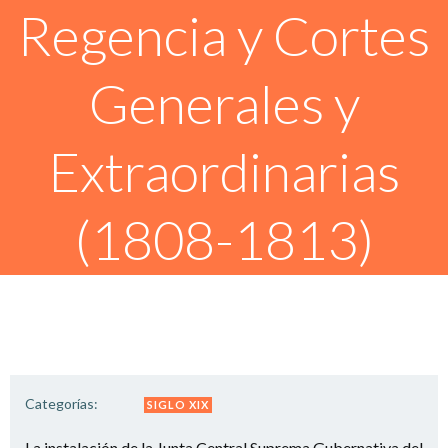
Regencia y Cortes
Generales y
Extraordinarias
(1808-1813)
Categorías:
SIGLO XIX
La instalación de la Junta Central Suprema Gubernativa del